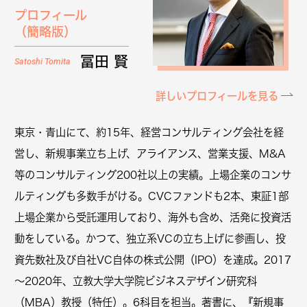
プロフィール
（簡略版）
冨田 賢
Satoshi Tomita
詳しいプロフィールを見る
東京・青山にて、約15年、経営コンサルティング会社を経
営し、新規事業立ち上げ、アライアンス、営業支援、M&A
等のコンサルティング200社以上の実績。上場企業のコンサ
ルティングも多数手がける。CVCファンドも2本、東証1部
上場企業から受託運用しており、海外も含め、活発に投資活
動をしている。かつて、独立系VCの立ち上げに参画し、投
資先数社及び自社VC自体の株式公開（IPO）を達成。2017
～2020年、立教大学大学院ビジネスデザイン研究科
（MBA）教授（特任）。6科目を担当。著書に、『新規事