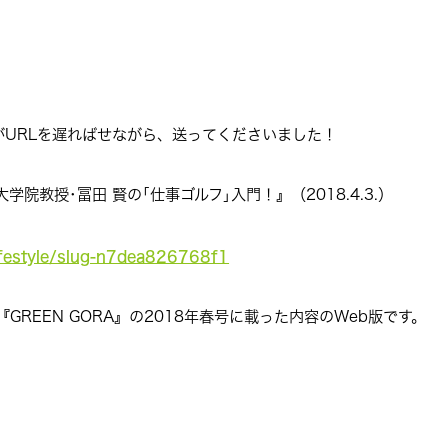
者がURLを遅ればせながら、送ってくださいました！
院教授･冨田 賢の｢仕事ゴルフ｣入門！』（2018.4.3.）
ifestyle/slug-n7dea826768f1
REEN GORA』の2018年春号に載った内容のWeb版です。