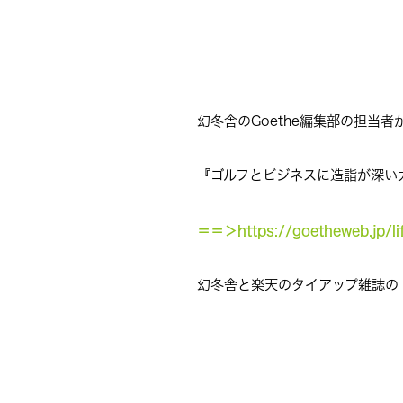
幻冬舎のGoethe編集部の担当
『ゴルフとビジネスに造詣が深い大学
＝＝＞https://goetheweb.jp/l
幻冬舎と楽天のタイアップ雑誌の『G