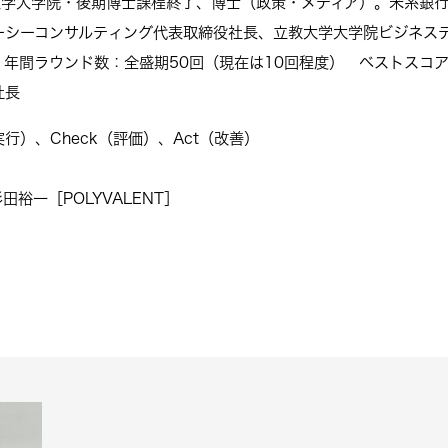
塾大学大学院・後期博士課程終了、博士（政策・メディア）。米系銀
ーシーコンサルティング代表取締役社長、立教大学大学院ビジネス
年間ラウンド数：全盛期50回（現在は10回程度） ベストスコア
社長
実行）、Check（評価）、Act（改善）
=杉田裕一［POLYVALENT］