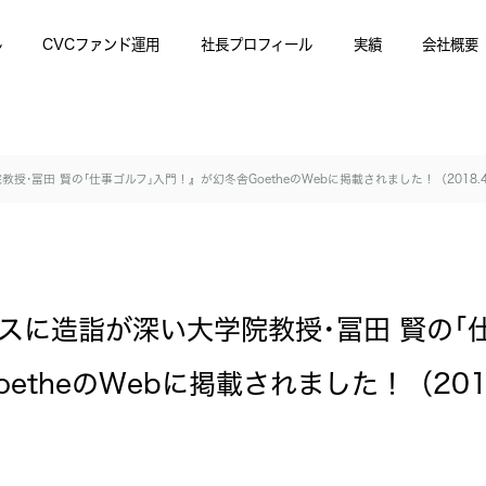
ル
CVCファンド運用
社長プロフィール
実績
会社概要
･冨田 賢の｢仕事ゴルフ｣入門！』が幻冬舎GoetheのWebに掲載されました！（2018.4.
スに造詣が深い大学院教授･冨田 賢の｢
etheのWebに掲載されました！（2018.