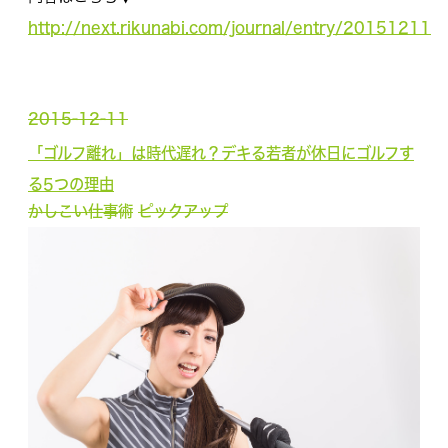
http://next.rikunabi.com/journal/entry/20151211
2015-12-11
「ゴルフ離れ」は時代遅れ？デキる若者が休日にゴルフす
る5つの理由
かしこい仕事術
ピックアップ