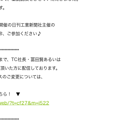
す。
日開催の日刊工業新聞社主催の
非、ご参加ください♪
**************
まで、TC社長・冨田賢あるいは
て頂いた方に配信しております。
スのご変更については、
ちら！ ▼
p/web/?t=cf27&m=i522
**************