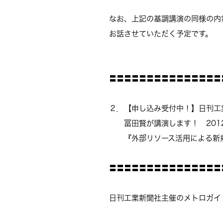
なお、上記の基調講演の同様の内
お話させていただく予定です。
〓〓〓〓〓〓〓〓〓〓〓〓〓〓〓
２．【申し込み受付中！】日刊工
冨田賢が講演します！ 2012年1
『外部リソース活用による新規
〓〓〓〓〓〓〓〓〓〓〓〓〓〓〓
日刊工業新聞社主催のメトロガイ