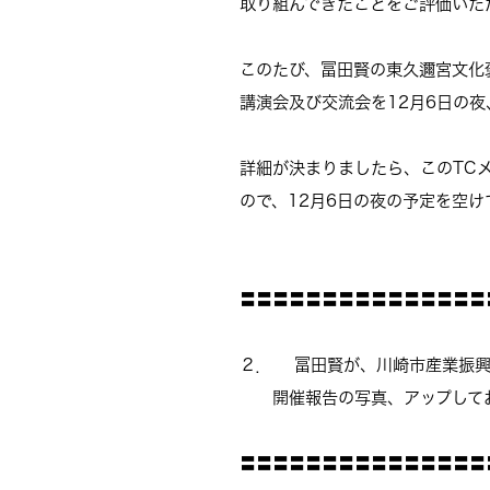
取り組んできたことをご評価いた
このたび、冨田賢の東久邇宮文化
講演会及び交流会を12月6日の
詳細が決まりましたら、このTC
ので、12月6日の夜の予定を空
〓〓〓〓〓〓〓〓〓〓〓〓〓〓〓
２． 冨田賢が、川崎市産業振興
開催報告の写真、アップして
〓〓〓〓〓〓〓〓〓〓〓〓〓〓〓