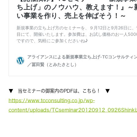
▼ 当セミナーの御案内のPDFは、こちら！ ▼
https://www.tcconsulting.co.jp/wp-
content/uploads/TCseminar20120912_0926Shinkiz