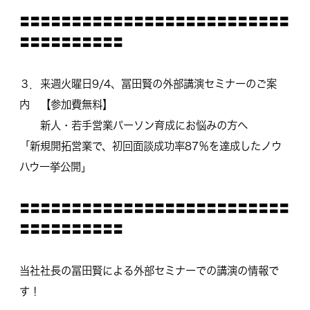
〓〓〓〓〓〓〓〓〓〓〓〓〓〓〓〓〓〓〓〓〓〓〓〓〓〓
〓〓〓〓〓〓〓〓〓〓
３．来週火曜日9/4、冨田賢の外部講演セミナーのご案
内 【参加費無料】
新人・若手営業パーソン育成にお悩みの方へ
「新規開拓営業で、初回面談成功率87％
を達成したノウ
ハウ一挙公開」
〓〓〓〓〓〓〓〓〓〓〓〓〓〓〓〓〓〓〓〓〓〓〓〓〓〓
〓〓〓〓〓〓〓〓〓〓
当社社長の冨田賢による外部セミナーでの講演の情報で
す！