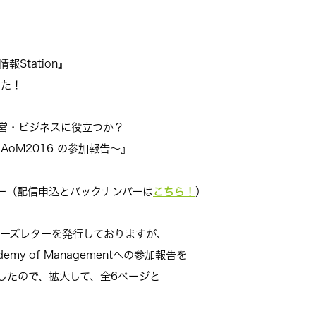
報Station』
した！
営・ビジネスに役立つか？
M2016
の参加報告～
』
こちら！
ー（配信申込とバックナンバーは
）
ューズレターを発行しておりますが、
y of Managementへの参加報告を
したので、拡大して、全6ページと